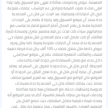
المعيشة. عروض وخصومات هائلة لا تنتهي مع المسوق وليد؛ ولذا
ابغي منك لا تفوت الفرصة وتواصل عبر الوتساب. عقارات متنوعة
تلبي كل احتياجاتك وميزانيتك عند البحث عن فلل حي المحمدية
جدة ستجد أن موقع المسوق وليد ركيزة لا يقتصر على الوحدات
الفاخرة فقط، بل يفتح المجال أمام الجميع لاختيار ما يتناسب مع
ميزانياتهم. سواء كنت تبحث عن فيلا بتصميم عصري ومساحة كبيرة
لعائلتك، أو كنت تفضل البدء بخيار اقتصادي مثل شقق تمليك حي
المحمدية جدة، ستجد أن الخيارات متنوعة ومرنة. كما يمثل وجود
عروض خاصة مثل شقق تمليك ب 100 ألف ريال جدة فرصة ذهبية
للشباب والعائلات الصغيرة لامتلاك عقار في موقع استراتيجي
داخل جده، مع ضمان الاستفادة من جودة البناء والخدمات
المحيطة. أرخص فلل في جدة بجودة تتفوق على السعر قد يعتقد
البعض أن عبارة أرخص فلل في جدة تعني التنازل عن الجودة أو
الموقع، لكن الواقع مع المسوق وليد عبدالعزيز العمرو مختلف
تماما. حيث يمكنك امتلاك فلل حي المحمدية جدة بمساحات
مدروسة وتشطيبات حديثة، مع الاستمتاع ببنية تحتية متكاملة
وخدمات قريبة من منزلك بأسعار تنافسية. أكثر ما يميز الموقع أنه
يمنحك قيمة حقيقية مقابل استثمارك، حيث تجمع الفلل بين
التصميم العصري والسعر التنافسي، مما يجعلها خيار مثالي لمن