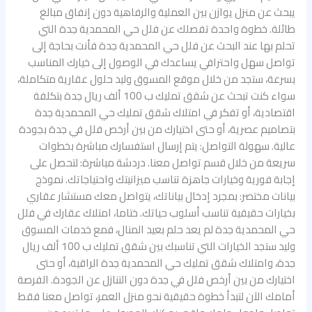
يبحث عن منزل يوازن بين العملية والرفاهية دون إنفاق مبالغ
طائلة. خطوة واحدة تفصلك عن فلل حي المحمدية جدة التي
تحلم بها عند البحث عن فلل حي المحمدية جدة فأنت بحاجة إلى
تواصل سهل واحترافي يساعدك في الوصول إلى خيارك المناسب
بسرعة، ستجد من خلال موقع المسوق وليد حلول عقارية متكاملة،
سواء كنت تبحث عن شقق تمليك ب 100 ألف ريال جدة بتكلفة
اقتصادية، أو تفكر في امتلاك شقق تمليك حي المحمدية جدة
بتصاميم عصرية، أو حتى اختيارك من بين أرخص فلل في جدة بجودة
عالية. سهولة التواصل: يتم إرسال استفسارك مباشرة بخطوات
سريعة من خلال قسم تواصل معنا. دردشة مباشرة: لتحصل على
إجابة فورية وخيارات جاهزة تناسب ميزانيتك واحتياجاتك. نموذج
بيانات مختصر: بمجرد إدخال بياناتك، يتواصل معك مستشار عقاري
بخيارات حقيقية تناسب أسلوب حياتك. ختاما، امتلاك عقارك في فلل
حي المحمدية جدة لم يعد حلم بعيد المنال، فمع خدمات المسوق
وليد ستجد الخيارات التي تناسبك بين شقق تمليك ب 100 ألف ريال
جدة، وامتلاك شقق تمليك حي المحمدية جدة الراقية، أو حتى
اختيارك من بين أرخص فلل في جدة دون التنازل عن الجودة. الفرصة
أمامك الآن لتبدأ خطوة حقيقية نحو منزل العمر، تواصل معنا فقط