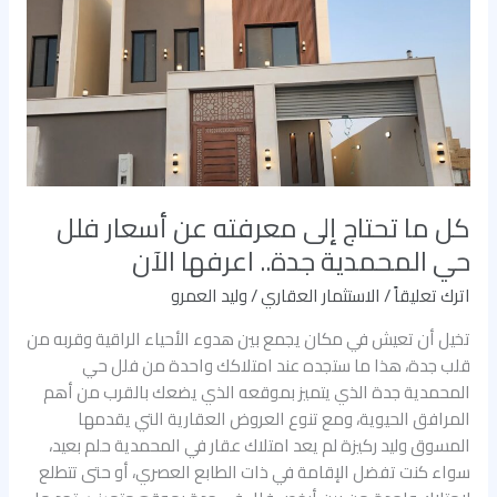
تحتاج
إلى
معرفته
عن
أسعار
فلل
حي
المحمدية
جدة..
كل ما تحتاج إلى معرفته عن أسعار فلل
اعرفها
حي المحمدية جدة.. اعرفها الآن
الآن
اترك تعليقاً
/
الاستثمار العقاري
/
وليد العمرو
تخيل أن تعيش في مكان يجمع بين هدوء الأحياء الراقية وقربه من
قلب جدة، هذا ما ستجده عند امتلاكك واحدة من فلل حي
المحمدية جدة الذي يتميز بموقعه الذي يضعك بالقرب من أهم
المرافق الحيوية، ومع تنوع العروض العقارية التي يقدمها
المسوق وليد ركيزة لم يعد امتلاك عقار في المحمدية حلم بعيد،
سواء كنت تفضل الإقامة في ذات الطابع العصري، أو حتى تتطلع