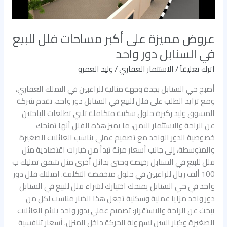
السنابل
دور
واحد
عروض مميزة على أكبر مساحات فلل للبيع
في السنابل دور واحد
اترك تعليقاً
/
الاستثمار العقاري
/
وليد العمرو
أصبح حي السنابل بجدة وجهة مثالية للراغبين في التملك العقاري،
ومع تزايد الطلب على فلل للبيع في السنابل دور واحد، تقدم شركة
المسوق وليد ركيزة حلول سكنية متكاملة تلبي تطلعات الباحثين
عن الراحة والاستثمار الآمن، ما يميز هذه الفلل أنها تمنحك
خصوصية الدور الواحد مع تصميم عملي يناسب العائلات الصغيرة
والمتوسطة، إلى جانب أسعار مرنة تبدأ من خيارات اقتصادية مثل
فلل للبيع في السنابل رخيصة وحتى بدائل أخرى مثل شقق تمليك ب
100 ألف ريال للراغبين في حلول منخفضة التكلفة. امتلاك فلل دور
واحد في حي السنابل يمنحك اختيارك لشراء فلل للبيع في السنابل
دور واحد مزايا عملية وسكنية تجعل هذا الخيار مناسب لكل من
يبحث عن الراحة والاستقرار: تصميم عملي بدور واحد يلائم العائلات
الصغيرة وكبار السن لسهولة الحركة داخل المنزل. أسعار تنافسية