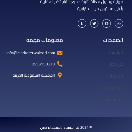
مهنية وحلول فعالة لتلبية جميع احتياجاتكم العقارية
بأعلى مستوى من الاحترافية
T
T
S
W
u
w
n
h
m
i
a
a
b
t
p
t
l
t
c
s
r
e
h
a
الصفحات
معلومات مهمه
r
a
p
t
p
الرئيسيه
info@marketerwaleed.com
من نحن
0558193319
الخدمات
الممكله السعوديه العربيه
تواصل معانا
مرشد سياحى
© 2024 تم الإنشاء باستخدام ناس