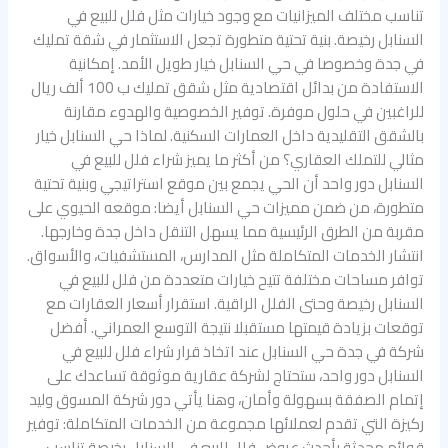
تناسب مختلف الميزانيات مع وجود خيارات مثل فلل للبيع في
السنابل رخيصة. بنية تحتية متطورة تجعل الاستثمار في شقة تمليك
في جدة وخصوصا في حي السنابل خيار طويل الأمد. إمكانية
الاستفادة من بدائل اقتصادية مثل شقق تمليك ب 100 ألف ريال
للراغبين في حلول موفرة. توفير الخصوصية والهدوء مقارنة
بالشقق التقليدية داخل العمارات السكنية. لماذا حي السنابل خيار
مثالي للتملك العقاري؟ من أكثر ما يميز شراء فلل للبيع في
السنابل دور واحد أن الحي يجمع بين موقع استراتيجي وبنية تحتية
متطورة، من ضمن مميزات حي السنابل أيضا: موقعه الحيوي على
مقربة من الطرق الرئيسية مما يسهل التنقل داخل جدة وخارجها.
انتشار الخدمات المتكاملة مثل المدارس، المستشفيات، والأسواق.
توافر مساحات مختلفة تتيح خيارات متعددة من فلل للبيع في
السنابل رخيصة وحتى الفلل الراقية. استقرار أسعار العقارات مع
توقعات بزيادة قيمتها مستقبلا نتيجة التوسع العمراني. أفضل
شركة في جدة حي السنابل عند اتخاذ قرار شراء فلل للبيع في
السنابل دور واحد، ستحتاج لشركة عقارية موثوقة تساعدك على
إتمام الصفقة بسهولة وأمان، وهنا يأتي دور شركة المسوق وليد
ركيزة التي تقدم لعملائها مجموعة من الخدمات المتكاملة: توفير
قوائم محدثة بأحدث عروض فلل للبيع في السنابل رخيصة تناسب