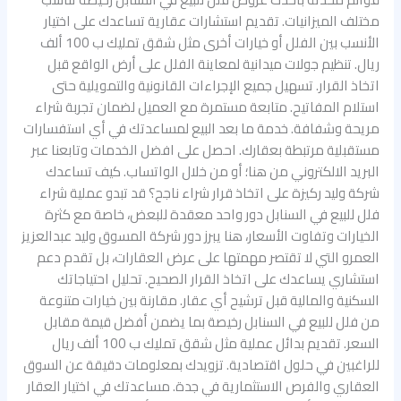
مختلف الميزانيات. تقديم استشارات عقارية تساعدك على اختيار
الأنسب بين الفلل أو خيارات أخرى مثل شقق تمليك ب 100 ألف
ريال. تنظيم جولات ميدانية لمعاينة الفلل على أرض الواقع قبل
اتخاذ القرار. تسهيل جميع الإجراءات القانونية والتمويلية حتى
استلام المفاتيح. متابعة مستمرة مع العميل لضمان تجربة شراء
مريحة وشفافة. خدمة ما بعد البيع لمساعدتك في أي استفسارات
مستقبلية مرتبطة بعقارك. احصل على افضل الخدمات وتابعنا عبر
البريد الالكتروني من هنا؛ أو من خلال الواتساب. كيف تساعدك
شركة وليد ركيزة على اتخاذ قرار شراء ناجح؟ قد تبدو عملية شراء
فلل للبيع في السنابل دور واحد معقدة للبعض، خاصة مع كثرة
الخيارات وتفاوت الأسعار، هنا يبرز دور شركة المسوق وليد عبدالعزيز
العمرو التي لا تقتصر مهمتها على عرض العقارات، بل تقدم دعم
استشاري يساعدك على اتخاذ القرار الصحيح. تحليل احتياجاتك
السكنية والمالية قبل ترشيح أي عقار. مقارنة بين خيارات متنوعة
من فلل للبيع في السنابل رخيصة بما يضمن أفضل قيمة مقابل
السعر. تقديم بدائل عملية مثل شقق تمليك ب 100 ألف ريال
للراغبين في حلول اقتصادية. تزويدك بمعلومات دقيقة عن السوق
العقاري والفرص الاستثمارية في جدة. مساعدتك في اختيار العقار