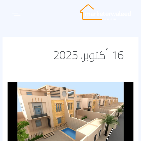
خطي
لى
لمحتوى
16 أكتوبر، 2025
عروض
مميزة
على
أكبر
مساحات
فلل
للبيع
في