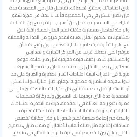
لامتلاك واحدة من بين أرخص فلل في جدة بموقع متميز، ستجد ما
يلبي احتياجاتك ويحقق تطلعاتك. تفاصيل فلل حي المحمدية جدة
حين تختار السكن في حي المحمدية فأنت لا تبحث عن مجرد شقق
تمليك حي المحمدية جدة، بل عن أسلوب حياة يجمع بين الفخامة
والراحة: تفاصيل معمارية متقنة تمنح الفلل لمسة راقية تليق
بمكانتها. تم تصميم الفلل بعناية لتقدم مزيج من الحداثة والعملية
مع واجهات أنيقة وتصاميم داخلية تعكس ذوق رفيع. كما أن
موقع الحي يجعلك قريب من المراكز التجارية والمدارس
والمستشفيات، ما يضيف قيمة حقيقية لكل متر تملكه. موقع
استراتيجي يجعل التنقل إلى مختلف مناطق جدة سهلاً وسريعًا.
مرونة في الخيارات لتلبية احتياجات الأسر الصغيرة والكبيرة على حد
سواء. قيمة استثمارية مضمونة تجعلها خيارًا مثاليًا سواء للسكن
أو الاستثمار. فلل مصممة لتلبي كل احتياجات عائلتك تتميز فلل حي
المحمدية جدة التي يوفرها لك المسوق وليد ركيزة بتصميمات
عملية تضع راحة العائلة في المقدمة، حيث تم التخطيط لمساحات
داخلية توفر مرونة عالية لتناسب أنماط الحياة المختلفة: غرف
واسعة مع إضاءة طبيعية تمنح شعور بالراحة. إمكانية تخصيص
مساحات إضافية مثل صالة ألعاب للأطفال أو مكتب منزلي. تصميم
داخلي يوازن بين الخصوصية في غرف النوم والانفتاح في مناطق