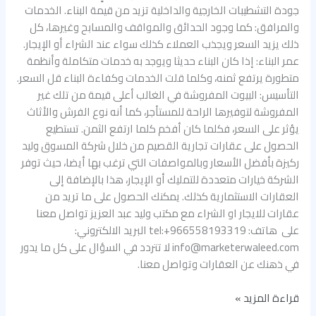
جودة التشطيبات الخارجية والداخلية تزيد من قيمة البناء. الخدمات
والمرافق: كما وجود الحدائق والمواقف والمسابح وغيرها، كل
ذلك يزيد السعر ويجذب العملاء كذلك سواء عند الشراء أو الإيجار.
عمر البناء: إذا كان البناء حديثا ويوجد به خدمات متكاملة وأنظمة
متطورة يرتفع ثمنه، وكلما قلت الخدمات وكفاءة البناء قل السعر.
التأسيس: البيوت المفروشة في الغالب أعلى قيمة من تلك غير
المفروشة لتوفيرها الراحة للمستأجر، كما أنه نوع الفرش والأثاث
يؤثر على السعر، فكلما كان أفخم كلما ارتفع الثمن. تستطيع
الحصول على عقارات تجارية القصيم من خلال شركة المسوق وليد
ركيزة بأفضل الأسعار وبالمواصفات التي ترغب بها أيضا، حيث توفر
الشركة خيارات متعددة للتمليك أو الإيجار، هذا بالإضافة إلى
العقارات الاستثمارية كذلك. يمكنك الحصول على ما تريد من
عقارات للايجار او الشراء مع مكتب وليد عبد العزيز تواصل معنا
على هاتف: tel:+966558193319 البريد الالكتروني:
info@marketerwaleed.com لا تتردد في السؤال على كل ما يدور
في ذهنك عن العقارات وتواصل معنا.
قراءة المزيد »