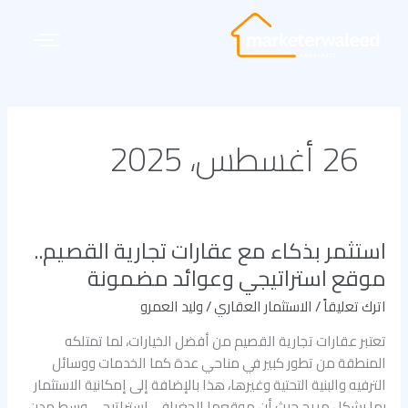
خطي
لى
لمحتوى
26 أغسطس، 2025
استثمر بذكاء مع عقارات تجارية القصيم..
استثمر
بذكاء
موقع استراتيجي وعوائد مضمونة
مع
اترك تعليقاً
/
الاستثمار العقاري
/
وليد العمرو
عقارات
تجارية
تعتبر عقارات تجارية القصيم من أفضل الخيارات، لما تمتلكه
القصيم..
المنطقة من تطور كبير في مناحي عدة كما الخدمات ووسائل
موقع
الترفيه والبنية التحتية وغيرها، هذا بالإضافة إلى إمكانية الاستثمار
استراتيجي
بها بشكل مريح حيث أن موقعها الجغرافي استراتيجي وسط مدن