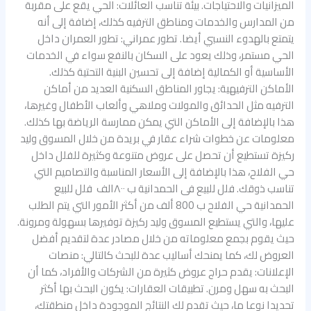
الميزانيات والاحتياجات. بيئة تناسب العائلات: الحي يقع على مقربة
من المدارس والخدمات ومناطق الترفيه كذلك، إضافة إلى أنه
يتمتع بالهدوء النسبي أيضا. تطور عمراني: تطور العمران داخل
الحي مستمر، وذلك يعود على السكان بالنفع سواء في الخدمات
الأساسية أو الكمالية إضافة إلى تحسين البنية التحتية كذلك.
الأماكن الترفيهية: يجاور المناطق السكنية العديد من أماكن
الترفيه مثل الحدائق والمولات وملاهي وألعاب الأطفال وغيرها،
هذا بالإضافة إلى الأماكن التي يمكن ممارسة الرياضة بها كذلك.
معلومات عن خطوات شراء عقار في بريدة من خلال المسوق وليد
ركيزة تستطيع أن تحصل على عروض متنوعة وكثيرة للفلل داخل
حي الفلاح، هذا بالإضافة إلى الأسعار المناسبة والتصاميم التي
تناسب ذوقك. فلل للبيع فى الحمدانية ب ٨٠٠الف فلل للبيع
الحمدانية حي الفلاح ب 800 ألف من أكثر الأمور التي يتم الطلب
عليها، والتي يستطيع المسوق وليد ركيزة توفيرها بسهولة ومرونة.
حيث يقوم بجمع معلوماته من خلال مصادر عدة لتقديم أفضل
العروض لك، كما يمنحك أساليب عدة للبحث كالتالي: منصات
الإعلانات: يقدم حراج عروض كثيرة من الشركات والأفراد، كما أن
البحث به سهل ومرن. تطبيقات العقارات: يكون البحث بها أكثر
تحديدا نوعا ما، حيث تقدم لك النتائج الموجودة داخل منطقتك،