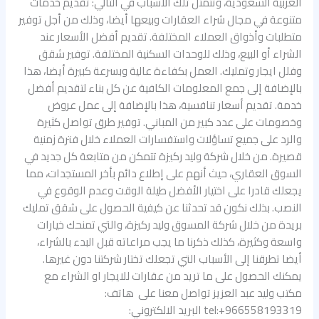
العربية السعودية، وتتمثل تلك الأسباب في التالي: تقديم خدمات
متنوعة في مجال شراء العقارات وبيعها أيضا، وذلك من أجل توفير
متطلبات وأذواق العملاء المختلفة. تقديم أفضل الأسعار عند
الشراء أو البيع، وذلك للوحدات السكنية المختلفة. توفير شقق
وفلل ايجار وتمليك. العمل بكفاءة عالية وبسرعة كبيرة أيضا، هذا
بالإضافة إلى جمع المعلومات الكافية عن كل بناء لتقديم أفضل
خدمة. تقديم أسعار تنافسية، هذا بالإضافة إلى عمل عروض
وخصومات على عدد كبير من المباني. توفير طرق تواصل كثيرة
والرد على جميع تساؤلات واستفسارات العملاء خلال فترة زمنية
قصيرة. من خلال شركة وليد ركيزة تتمكن من متابعة كل جديد في
السوق العقاري، حيث أنهم على إطلاع دائم بأخر المستجدات، مما
يجعلك قادرا على اختيار الأفضل طيلة الوقت وعدم الوقوع في
النصب. بذلك نكون قد تحدثنا عن كيفية الحصول على شقق تمليك
بريدة من خلال شركة المسوق وليد ركيزة، والتي تمنحك خيارات
واسعة وكثيرة، كذلك ذكرنا ما يجب مراعاته قبل البدء بالشراء،
أيضا تطرقنا إلى الأسباب التي تجعلك تختار شركتنا دون غيرها.
يمكنك الحصول على ما تريد من عقارات للايجار او الشراء مع
مكتب وليد عبد العزيز تواصل معنا على هاتف:
tel:+966558193319 البريد الالكتروني: