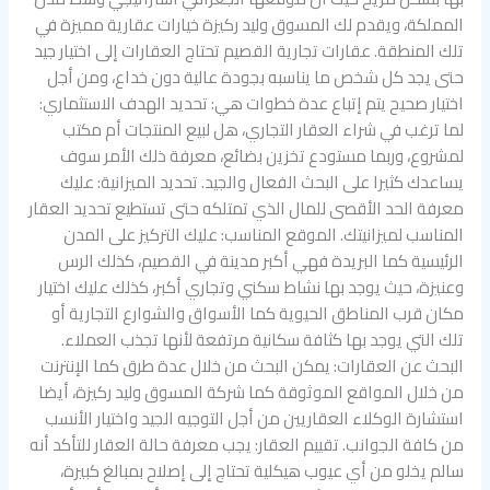
وعوائد
المملكة، ويقدم لك المسوق وليد ركيزة خيارات عقارية مميزة في
مضمونة
تلك المنطقة. عقارات تجارية القصيم تحتاج العقارات إلى اختيار جيد
حتى يجد كل شخص ما يناسبه بجودة عالية دون خداع، ومن أجل
اختيار صحيح يتم إتباع عدة خطوات هي: تحديد الهدف الاستثماري:
لما ترغب في شراء العقار التجاري، هل لبيع المنتجات أم مكتب
لمشروع، وربما مستودع تخزين بضائع، معرفة ذلك الأمر سوف
يساعدك كثيرا على البحث الفعال والجيد. تحديد الميزانية: عليك
معرفة الحد الأقصى للمال الذي تمتلكه حتى تستطيع تحديد العقار
المناسب لميزانيتك. الموقع المناسب: عليك التركيز على المدن
الرئيسية كما البريدة فهي أكبر مدينة في القصيم، كذلك الرس
وعنيزة، حيث يوجد بها نشاط سكني وتجاري أكبر، كذلك عليك اختيار
مكان قرب المناطق الحيوية كما الأسواق والشوارع التجارية أو
تلك التي يوجد بها كثافة سكانية مرتفعة لأنها تجذب العملاء.
البحث عن العقارات: يمكن البحث من خلال عدة طرق كما الإنترنت
من خلال المواقع الموثوقة كما شركة المسوق وليد ركيزة، أيضا
استشارة الوكلاء العقاريين من أجل التوجيه الجيد واختيار الأنسب
من كافة الجوانب. تقييم العقار: يجب معرفة حالة العقار للتأكد أنه
سالم يخلو من أي عيوب هيكلية تحتاج إلى إصلاح بمبالغ كبيرة،