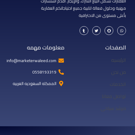
العقارات تشمل البيع الشراء، والإيجار. أقدم استشارات
مهنية وحلول فعالة لتلبية جميع احتياجاتكم العقارية
بأعلى مستوى من الاحترافية
T
T
S
W
u
w
n
h
m
i
a
a
b
t
p
t
l
t
c
s
r
e
h
a
الصفحات
معلومات مهمه
r
a
p
t
p
الرئيسيه
info@marketerwaleed.com
من نحن
0558193319
الخدمات
الممكله السعوديه العربيه
تواصل معانا
مرشد سياحى