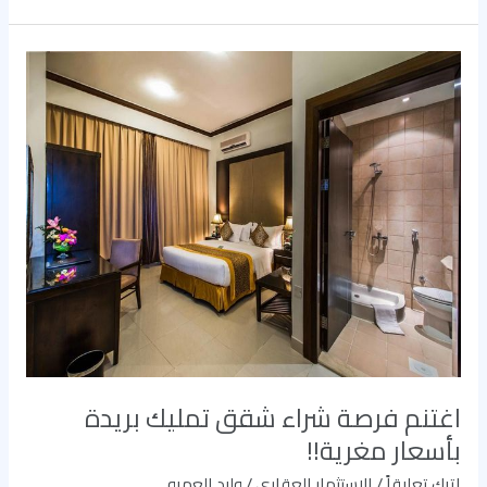
اغتنم
فرصة
شراء
شقق
تمليك
بريدة
بأسعار
مغرية!!
اغتنم فرصة شراء شقق تمليك بريدة
بأسعار مغرية!!
اترك تعليقاً
/
الاستثمار العقاري
/
وليد العمرو