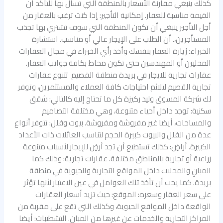
كذلك ينبغي مقارنة الأسعار بالمنطقة التي تسأل بها للتأكد أن
القيمة مناسبة للعقار. إمكانية التأجير: إذا كنت ترغب بالعقار من
أجل التأجير ينبغي أن تكون المنطقة التي سوف تشتري بها تجذب
المستأجرين،. أن الطلب على الإيجار عالي أو مناسب. استشارة
الخبراء: زيارة العقار بنفسك وأخذ رأي الخبراء في مجال العقارات
المحليين أو المهندسين حتى تكون محاط بكافة جوانب العقار.
عقارات تجارية للايجار في بريدة منطقة القصيم تتنوع عقارات
تجارية القصيم لتلائم احتياجات كافة العملاء والمستثمرين، وتوفر
لك شركة المسوق وليد ركيزة كل ما تحتاج إليه كالتالي: شقق
سكنية: توجد داخل أحياء متنوعة، وهي مختلفة التصاميم
والمساحات، أيضا غير مفروشة ومفروشة. بيوت وفلل: تتوفر أنواع
عدة من الفلل والبيوت كبيرة الحجم لتناسب العائلات ذات الأعداد
الكبيرة. أراضٍ: كذلك تستطيع أن تجد أرضٍ للإيجار لأسباب متنوعة
زراعية أو تجارية بالمناطق مختلفة. عقارات تجارية: وذلك كما
المبانٍ والمحلات داخل المواقع التجارية والحيوية في منطقة
بريدة. كما يجب أن تأخذ تلك العوامل في عين الاعتبار لأنها تؤثر
على سعر العقار وسعره: الموقع: حيث تزيد أسعار العقارات
الواقعة داخل المواقع الحيوية، وكذلك التي تقع على مقربة من
المراكز التجارية والخدمات عن غيرها من المبانٍ. التشطيبات: أيضا