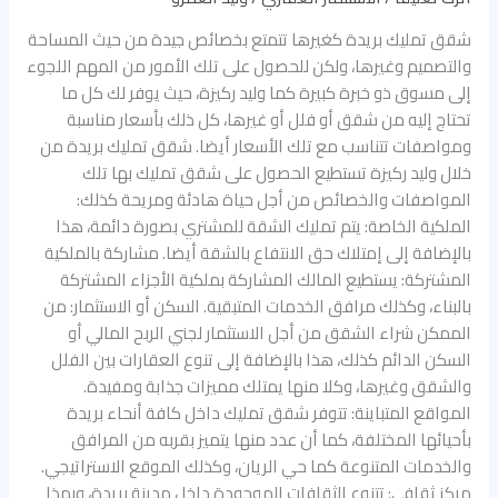
شقق تمليك بريدة كغيرها تتمتع بخصائص جيدة من حيث المساحة
والتصميم وغيرها، ولكن للحصول على تلك الأمور من المهم اللجوء
إلى مسوق ذو خبرة كبيرة كما وليد ركيزة، حيث يوفر لك كل ما
تحتاج إليه من شقق أو فلل أو غيرها، كل ذلك بأسعار مناسبة
ومواصفات تتناسب مع تلك الأسعار أيضا. شقق تمليك بريدة من
خلال وليد ركيزة تستطيع الحصول على شقق تمليك بها تلك
المواصفات والخصائص من أجل حياة هادئة ومريحة كذلك:
الملكية الخاصة: يتم تمليك الشقة للمشتري بصورة دائمة، هذا
بالإضافة إلى إمتلاك حق الانتفاع بالشقة أيضا. مشاركة بالملكية
المشتركة: يستطيع المالك المشاركة بملكية الأجزاء المشتركة
بالبناء، وكذلك مرافق الخدمات المتبقية. السكن أو الاستثمار: من
الممكن شراء الشقق من أجل الاستثمار لجني الربح المالي أو
السكن الدائم كذلك، هذا بالإضافة إلى تنوع العقارات بين الفلل
والشقق وغيرها، وكلا منها يمتلك مميزات جذابة ومفيدة.
المواقع المتباينة: تتوفر شقق تمليك داخل كافة أنحاء بريدة
بأحيائها المختلفة، كما أن عدد منها يتميز بقربه من المرافق
والخدمات المتنوعة كما حي الريان، وكذلك الموقع الاستراتيجي.
مركز ثقافي: تتنوع الثقافات الموجودة داخل مدينة بريدة، وبهذا