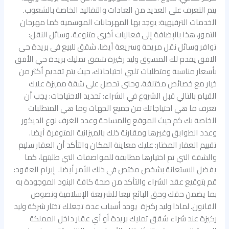
يتم التعرف على العديد من العادات والتقاليد الخاصة بالشعوب.
الخدمات الترفيهية: يوجد بها المهرجانات الموسمية كما مهرجان
التمور، هذا بالإضافة إلى فعاليات أخرى متنوعة. وسائل النقل:
توافر وسائل نقل مريحة وسريعة أيضا. شقق للبيع فى بريدة حى
الافق يقدم لك المسوق وليد ركيزة شقق تمليك بريدة حي الأفق
بأسعار مناسبة ومتطلبات تلبي احتياجاتك، حيث يتم تقديم أكثر من
خيار مع خصائص مختلفة. وحتى تحصل على شقة مميزة عليك
القيام بالتالي قبل الشروع في الشراء: تحديد الاحتياجات: يجب أن
تعرف ما هي احتياجاتك من جميع الجهات وما هي المتطلبات
الخاصة بك كم حيث الموقع والمساحة وعدد الغرف نوع الديكور
وعدد الطوابق وغيرها ومقارنة ذلك بالميزانية المتوفرة أيضا.
تقييم العقار المختار: عليك معاينة المكان والتأكد أن العقار سليم
والشقة التي تم اختيارها مطابقة للمواصفات التي طلبتها، كما
يفضل الاستعانة بشخص مختص في ذلك الأمر أيضا. إبرام العقود:
قم بتوقيع عقد الشراء والتأكد من صحة كافة البنود الموجودة به
بما يضمن حقك وحق البائع تبعا للشريعة الإسلامية ونصوص
القانون. لماذا وليد ركيزة يوجد أسباب عدة تجعلك تختار شركة وليد
ركيزة عند شراء شقق تمليك بريدة أو أي عقار داخل المملكة