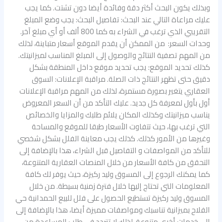
وبذلك يكون البحث أكثر دقة وفائدة أيضا دون تشتت. كما يجب
عليك مراعاة التالي عند البحث: تفاصيل البحث: يجب وضع المبلغ
التقريبي الذي ترغب في الشراء به كما 800 ألف أو أي مبلغ آخر.
وحدات السعر: من الممكن أن يقدم الموقع أسعار متباينة، لذلك
من المهم تصفية النتائج والوصول إلى المبلغ المناسب لميزانيتك.
كذلك تحديد الموقع: يجب تحديد موقع داخل المنطقة بشكل
دقيق حتى تظهر النتائج ذات الصلة. مراقبة الإعلانات: السوق
العقاري يتغير بصورة مستمرة، لذلك من المهم مراقبة الإعلانات
أول بأول لمعرفة كل جديد. عليك التأكد من أن السعر المعروض
يناسب ميزانيتك وكذلك المكان يلائم طلبك والمزايا والخصائص
التي ترغب بها، حيث تتفاوت الأسعار طبقا للموقع والمساحة
وغيرها من الأمور كذلك. كذلك يجب معاينة الفلل بشكل شخصي
للتأكد من المواصفات و التفاصيل قبل الشراء، هذا بالإضافة إلى
التحقق من كافة الأسعار من خلال المنصات العقارية المتنوعة،
كما يمكنك الرجوع إلى المسوق وليد ركيزة، حيث يوفر لك كافة
المعلومات التي تحتاج إليها خلال فترة زمنية بسيطة. من خلال
المسوق وليد ركيزة تستطيع الحصول على فلل للبيع الحمدانية حي
الفلاح بميزانية تناسبك ومواصفات مميزة أيضا، هذا بالإضافة إلى
إلى خدمات أخرى متنوعة، لذلك لا تتردد في طلب المساعدة من