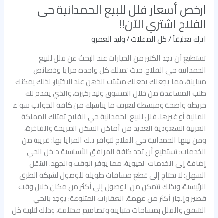
ارخص أسعار فلل للبيع الحمدانية حي
الفلاح اشتري الآن!!
اترك تعليقاً
/
كل المقلات
/
وليد العمرو
تستطيع أن تجد الكثير من الخيارات عند البحث عن فلل للبيع
الحمدانية حي الفلاح، حيث تمتلك كل واحدة مزايا وخصائص
متباينة، مما يجعلك يجعلك مشتت الذهن عند الاختيار، لذلك يمكنك
طلب المساعدة من خلال المسوق وليد ركيزة، والذي يقدم لك
خريطة واضحة ومبسطة لتعرف ما يناسبك من كافة الجوانب سواء
المالية أو غيرها. فلل للبيع الحمدانية حي الفلاح تمتلك المملكة
العربية السعودية العديد من أماكن السكن المريحة والفاخرة،
ومن بينها الحمدانية حي الفلاح لتوافر تلك المزايا بها: قريبة من
الخدمات: تستطيع أن تجد كافة المرافق الأساسية داخل الحي
إضافة إلى الخدمات الحيوية، مما يوفر الوقت والجهد. التنقل
السهل: لا تحتاج إلى قطع مسافات طويلة للوصول لشبكة الطرق
الرئيسية، وبذلك تتمكن من الوصول إلى أكثر من مكان خلال وقت
قصير وإنجاز أكثر من مهمة. العقارات المتنوعة: يوجد بالحي
الشقق والفلل بمساحات متباينة وتصاميم مختلفة، وذلك لتلبية كل