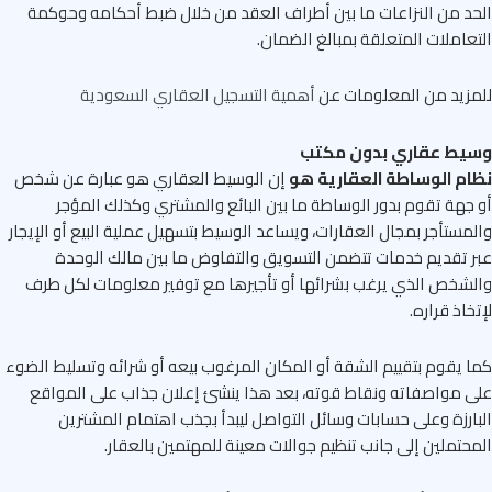
د من النزاعات ما بين أطراف العقد من خلال ضبط أحكامه وحوكمة
عاملات المتعلقة بمبالغ الضمان.
زيد من المعلومات عن
أهمية التسجيل العقاري السعودية
يط عقاري بدون مكتب
ام الوساطة العقارية هو
إن الوسيط العقاري هو عبارة عن شخص
جهة تقوم بدور الوساطة ما بين البائع والمشتري وكذلك المؤجر
مستأجر بمجال العقارات، ويساعد الوسيط بتسهيل عملية البيع أو الإيجار
 تقديم خدمات تتضمن التسويق والتفاوض ما بين مالك الوحدة
شخص الذي يرغب بشرائها أو تأجيرها مع توفير معلومات لكل طرف
خاذ قراره.
 يقوم بتقييم الشقة أو المكان المرغوب بيعه أو شرائه وتسليط الضوء
 مواصفاته ونقاط قوته، بعد هذا ينشئ إعلان جذاب على المواقع
ارزة وعلى حسابات وسائل التواصل ليبدأ بجذب اهتمام المشترين
حتملين إلى جانب تنظيم جوالات معينة للمهتمين بالعقار.