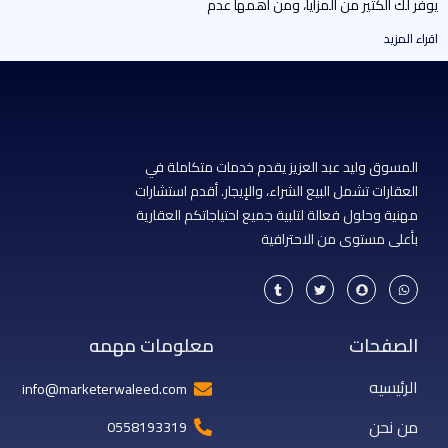
وفر لك الكثير من المزايا، ومن أهمها عدم
راء المزيد
المسوق وليد عبد العزيز يقدم خدمات متكاملة في
العقارات تشمل البيع الشراء، والإيجار. أقدم استشارات
مهنية وحلول فعالة لتلبية جميع احتياجاتكم العقارية
بأعلى مستوى من الاحترافية
T
T
S
W
u
w
n
h
m
i
a
a
b
t
p
t
l
t
c
s
r
e
h
a
الصفحات
معلومات مهمه
r
a
p
t
p
الرئيسيه
info@marketerwaleed.com
من نحن
0558193319