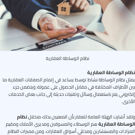
نظام الوساطة العقارية
ام الوساطة العقارية
ل نظام الوساطة نشاط توسط يساعد في إتمام الصفقات العقارية ما
 الأطراف المختلفة في مقابل الحصول على عمولة، ويتضمن جزء
تروني يتم باستعمال وسائل وتقنيات حديثة إلى جانب بعض الخدمات
خرى.
د أشارت الهيئة العامة للعقار بأن المعنيين بذلك منخلال
نظام
وساطة العقارية
هم الوسطاء والمسوقين ومديري الأملاك ومقيم
زادات والمستشارين ومحللي أسواق العقارات. ومن مميزات النظام