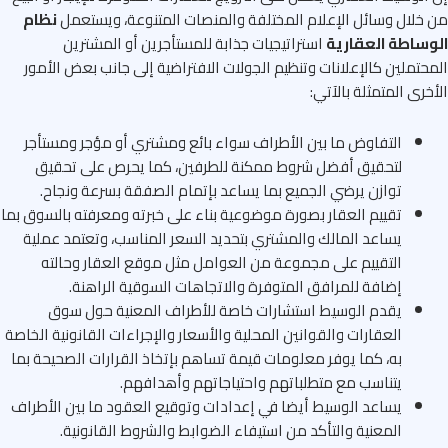
خلال وسائل الإعلام المختلفة والمنصات المتنوعة، ويستعمل
نظام
وساطة العقارية
استراتيجيات جذابة للمستأجرين أو المشترين
حتملين كالإعلانات وتنظيم الجولات الافتراضية إلى جانب بعض الأمور
خرى المتمثلة بالآتي:
التفاوض ما بين الأطراف سواء بائع ومشتري أو مؤجر ومستأجر
لتحقيق أفضل شروط ممكنة للطرفين، كما يحرص على تحقيق
توازن يرضي الجميع بما يساعد بإتمام الصفقة بسرعة ونجاح.
تقييم العقار بصورة موضوعية بناء على خبرته ومعرفته بالسوق بما
يساعد المالك والمشتري بتحديد السعر المناسب، وتعتمد عملية
التقييم على مجموعة من العوامل مثل موقع العقار وحالته
إضافة للمرافق المتوفرة والاتجاهات السوقية الراهنة.
يقدم الوسيط استشارات خاصة للأطراف المعنية حول سوق
العقارات والقوانين المحلية والأسعار والإجراءات القانونية الخاصة
به، كما يوفر معلومات قيمة تساهم بإتخاذ القرارات الصحيحة بما
يتناسب مع متطلباتهم واحتياجاتهم وأهدافهم.
يساعد الوسيط أيضا في إعدادات وتوقيع العقود ما بين الأطراف
المعنية والتأكد من استيفاء الضوابط والشروط القانونية.