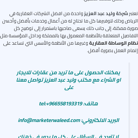
بر
شركة وليد عبد العزيز
واحدة من افضل الشركات العقارية في
ياض وذلك لتوفيرها كل ما تحتاج له من أعمال وخدمات بأفضل وأحسن
ة ممكنة، إلى جانب ذلك يسعى صاحبها باستمرار إلى توضيح كل
فاصيل المتعلقة بالأنظمة المعمول بها بالمملكة وداخل المؤسسة مثل
ام الوساطة العقارية
وغيرها من الأنظمة والأسس التي تساعد على
ام العمل بصورة أفضل.
يمكنك الحصول على ما تريد من عقارات للايجار
او الشراء مع مكتب وليد عبد العزيز تواصل معنا
على
هاتف: tel:+966558193319
البريد الالكتروني: info@marketerwaleed.com
لا تتردد في السؤال على كل ما يدور في ذهنك