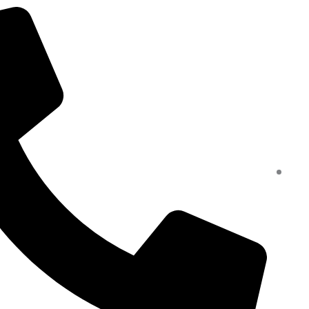
خطي
لى
لمحتوى