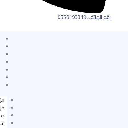
رقم الهاتف: 0558193319
الر
من
خدم
عقا