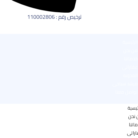
ترخيص رقم : 110002806
الرئيسية
من نحن
خدماتنا
عقاراتى
المدونه
مرشد سياحى
تواصل معنا
ئيسية
 نحن
اتنا
راتى