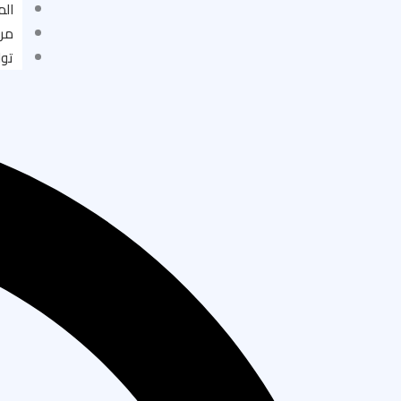
الم
مر
توا