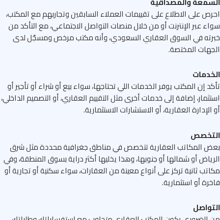
سمعة والمصداقية
ص على الاطلاع على تقييمات العملاء السابقين وتجاربهم مع المكتب،
ء عبر الإنترنت أو من خلال منصات التواصل الاجتماعي، مع التأكد من
ته في السوق العقاري السعودي، وأنه مكتب مرخص ومسجّل لدى
هات المختصة.
خدمات
د إن المكتب يوفر الخدمات اللي تحتاجها، سواء بيع أو شراء أو تأجير أو
ثمار، إضافة إلى خدمات أخرى مثل التقييم العقاري، أو التصميم الداخلي،
الإدارة العقارية، أو الاستشارات الاستثمارية.
تخصص
ض المكاتب العقارية تتخصص في مناطق جغرافية محددة مثل شرق
ياض أو شمالها أو جنوبها، وهذا يخليها أكثر دراية بسوق المنطقة، وفي
تب ثانية تركز على أنواع معينة من العقارات، سواء سكنية أو تجارية أو
رة أو استثمارية.
تواصل
الضروري يكون المكتب العقاري متجاوب مع استفساراتك وطلباتك،