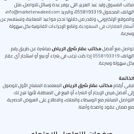
ب المسوق وليد عبد العزيز، اللي يوفر عدة وسائل للتواصل، مثل
ف المحمول 0558193319، والبريد
info@marketerwaleed.com
،
موقع الإلكتروني، وتقدر من خلالها تحجز مواعيد المعاينة، وتستفسر عن
ار العقارات في السعودية
، وتتابع الإجراءات القانونية بكل سهولة
رعة.
اصل مع أفضل
مكاتب عقار شرق الرياض
مباشرة عن طريق رقم
هاتف
0558193319
إذا كنت ترغب في شراء أو بيع أو استئجار أي عقار
ل سهولة وسرعة.
اتمة
ى أرقام
مكاتب عقار شرق الرياض
المعتمدة المفتاح الأول للوصول
 أفضل فرص الإيجار أو الشراء أو البيع في المنطقة، لأنها تتيح لك
واصل المباشر مع الوسطاء والملاك، والاطلاع على العروض الحصرية،
 ضمان عقود واضحة وآمنة.