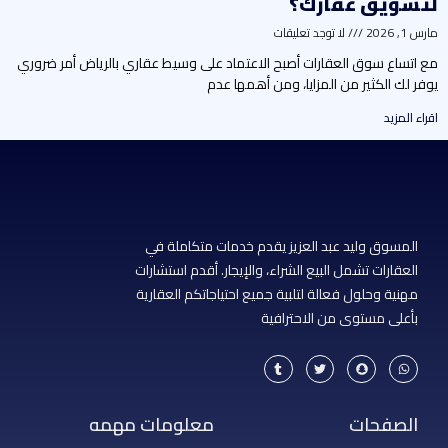
تسويق عقارك؟
رس 1, 2026
لا توجد تعليقات
ع اتساع سوق العقارات أصبح الاعتماد على وسيط عقاري بالرياض أمر ضروري
وفر لك الكثير من المزايا، ومن أهمها عدم
راء المزيد
المسوق وليد عبد العزيز يقدم خدمات متكاملة في
العقارات تشمل البيع الشراء، والإيجار. أقدم استشارات
مهنية وحلول فعالة لتلبية جميع احتياجاتكم العقارية
بأعلى مستوى من الاحترافية
T
T
S
W
u
w
n
h
m
i
a
a
b
t
p
t
l
t
c
s
r
e
h
a
الصفحات
معلومات مهمه
r
a
p
t
p