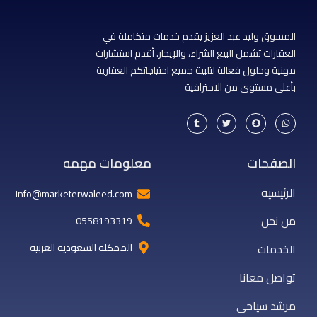
المسوق وليد عبد العزيز يقدم خدمات متكاملة في
العقارات تشمل البيع الشراء، والإيجار. أقدم استشارات
مهنية وحلول فعالة لتلبية جميع احتياجاتكم العقارية
بأعلى مستوى من الاحترافية
T
T
S
W
u
w
n
h
m
i
a
a
b
t
p
t
l
t
c
s
r
e
h
a
الصفحات
معلومات مهمه
r
a
p
t
p
الرئيسيه
info@marketerwaleed.com
من نحن
0558193319
الخدمات
الممكله السعوديه العربيه
تواصل معانا
مرشد سياحى