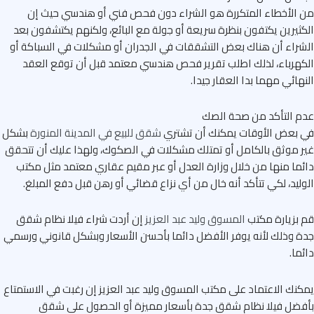
الأخطاء المتكررة هو الشراء دون فحص فني أو هندسي حيث إن
ثيرين يكتفون بنظرة سريعة أو جولة مع البائع، ولكنهم يكتشفون بعد
راء أن هناك بعض التشققات في الجدران أو مشكلات في السباكة أو
هرباء، لذلك اطلب تقرير فحص هندسي معتمد قبل أن توقع العقد
هائي مهما بدا العقار جيدا.
 التأكد من صحة الصك
 بعض الأوقات يمكنك أن تشتري
شقق للبيع في المدينة المنورة
بشكل
 موثق بالكامل أو تمتلك مشكلات في الصكوك، ولهذا عليك أن تتحقق
ما منها من خلال وزارة العدل أو عبر مقيم عقاري معتمد مثل مكتب
ليد، لكي تتأكد أنه خال من أي نزاع قضائي أو رهن قبل دفع المبلغ.
بزيارة مكتب
المسوق وليد عبد العزيز
إن أردت شراء فيلا نظام شقق
 وذلك لأنه يوفر الأفضل دائما بأحسن الأسعار وبشكل قانوني ورسمي
ما.
نك الاعتماد على مكتب المسوق وليد عبد العزيز إن رغبت في الاستمتاع
ضل فيلا نظام شقق جدة بأسعار مميزة أو الحصول على شقق