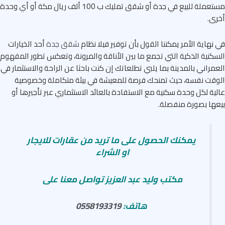
مستعملة للبيع في جدة أو شقق تمليك ب 100 ألف ريال مكة أو أي وحدة
ى.
نهاية الأمر يمكننا القول بأن توفير فيلا نظام
شقق جدة
أحد الخيارات
كنية الذكية التي تجمع ما بين الأناقة والمرونة، وتعكس تطور المفهوم
مراني بالمدينة بما يلبي تطلعاتك إن كنت باحثا عن الراحة والاستثمار في
قت نفسه، حيث تمنحك فرصة للمعيشة في بيئة متكاملة وخصوصية
ية لكل وحدة سكنية مع الاستفادة بالعائد الاستثماري عبر تأجيرها أو
ها بصورة منفصلة.
يمكنك الحصول على ما تريد من عقارات للايجار
او الشراء
مكتب وليد عبد العزيز تواصل معنا على
هاتف:
0558193319