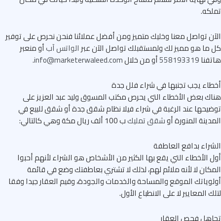
كه.
ن تواصل معنا وخليك متميز ومن أفضل عملائنا فنحن نحرص على توفير
ما هو مميز لك ولمستقبلك تواصل الآن عبر
الواتس آب
أو منعبر
فنا
558193319
أو من خلال
info@marketerwaleed.com
.
اء يجب تجنبها في شراء فلل جدة
ك بعض الأخطاء التي يحرص مكتب المسوق وليد عبد العزيز على
يحها عند الرغبة في شراء فيلا نظام شقق جدة أو شقق للبيع في
دينة المنورة أو
شقق تمليك
ب 100 ألف ريال مكة وهي كالتالي:
راء بدافع العاطفة
 الأخطاء التي يقع بها الكثير من الأشخاص هو الشراء لأنهم أحبوا
كان لا لأنه ملائم لهم، لذلك لا تشتري بعاطفتك وضع في قائمة
وياتك الموقع والمساحة والخدمات والجودة، وقيم العقار جيدا وفقا
ك المعايير لا على الانطباع الأول.
اهل فحص العقار