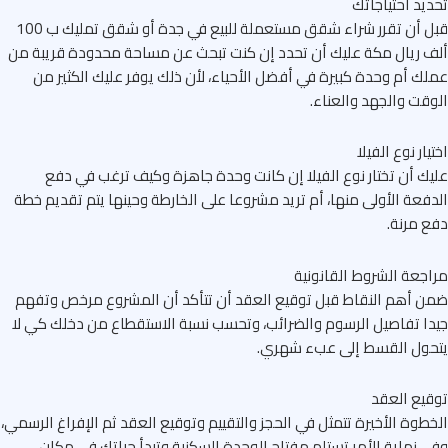
يد احتياجاتك
قبل أن تقرر شراء شقق مستعملة للبيع في جدة أو شقق تمليك ب 100
 ريال مكة عليك أن تحدد إن كنت تبحث عن مساحة محدودة قريبة من
ك أم وحدة كبيرة في أفضل الأحياء، لأن ذلك يوفر عليك الكثير من
قت والجهد والعناء.
يار نوع الفيلا
ك أن تختار نوع الفيلا إن كانت وحدة جاهزة وكيف ترغب في دفع
فعة الأولى منها، أم تريد مشروعا على الخارطة وحينها يتم تقديم خطة
 مرنة.
جعة الشروط القانونية
 أهم النقاط قبل توقيع العقد أن تتأكد أن المشروع مرخص وتفهم
ا تفاصيل الرسوم والضرائب، وتحسب نسبة الاستقطاع من دخلك كي لا
حول القسط إلى عبء شهري.
يع العقد
طوة الأخيرة تتمثل في الحجز والتقييم وتوقيع العقد ثم الإفراغ الرسمي،
 نهاية الأمر تستلم مفتاح الوحدة السكنية وتبدأ حياتك في مكان