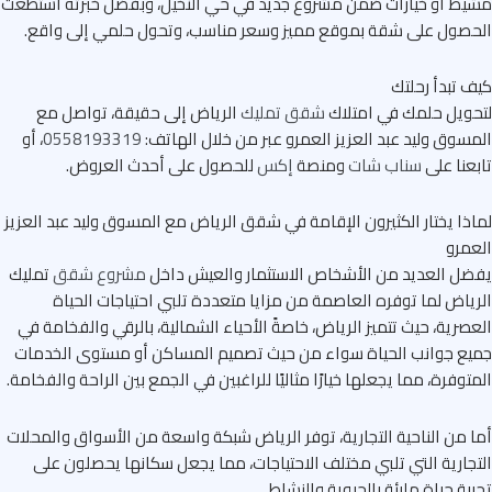
ط أو خيارات ضمن مشروع جديد في حي النخيل، وبفضل خبرته استطعت
صول على شقة بموقع مميز وسعر مناسب، وتحول حلمي إلى واقع.
 تبدأ رحلتك
ويل حلمك في امتلاك
شقق تمليك
الرياض إلى حقيقة، تواصل مع
سوق وليد عبد العزيز العمرو عبر من خلال
الهاتف:
0558193319
، أو
عنا على
سناب شات
ومنصة
إكس
للحصول على أحدث العروض.
ذا يختار الكثيرون الإقامة في شقق الرياض مع المسوق وليد عبد العزيز
مرو
ل العديد من الأشخاص الاستثمار والعيش داخل
مشروع شقق
تمليك
ياض لما توفره العاصمة من مزايا متعددة تلبي احتياجات الحياة
صرية، حيث تتميز الرياض، خاصةً الأحياء الشمالية، بالرقي والفخامة في
ع جوانب الحياة سواء من حيث تصميم المساكن أو مستوى الخدمات
توفرة، مما يجعلها خيارًا مثاليًا للراغبين في الجمع بين الراحة والفخامة.
 من الناحية التجارية، توفر الرياض شبكة واسعة من الأسواق والمحلات
جارية التي تلبي مختلف الاحتياجات، مما يجعل سكانها يحصلون على
بة حياة مليئة بالحيوية والنشاط.