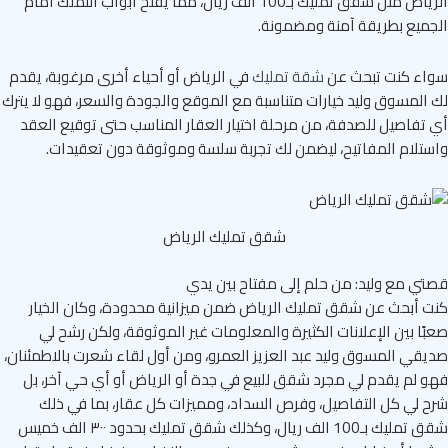
الرياض مثل شقق تمليك بـ100 الف ريال، مما يفتح أبواب التملك أمام
ميع بطريقة آمنة ومضمونة.
اء كنت تبحث عن
شقة تمليك
في الرياض أو أحياء أخرى مرغوبة، يقدم
المسوق وليد خيارات متناسبة مع الموقع والجودة والسعر، فهو لا يترك
تفاصيل للصدفة، من مرحلة اختيار العقار المناسب حتى توقيع العقد
تلام المفاتيح، ليضمن لك تجربة سلسة وموثوقة دون تعقيدات.
شقق تمليك الرياض
ي مع وليد: من حلم إلى مفتاح بين يدي
 أبحث عن شقق تمليك الرياض ضمن ميزانية محدودة، وكان الخيار
ًا بين الإعلانات الكثيرة والمعلومات غير الموثوقة، ولكن رشح لي
قي المسوق وليد عبد العزيز العمرو، ومن أول لقاء شعرت بالاطمئنان،
 لم يقدم لي مجرد شقق للبيع في جدة أو الرياض أو أي حي آخر، بل
 لي كل التفاصيل، وفرص السداد، ومميزات كل عقار، بما في ذلك
شقق تمليك بـ100 الف ريال، وكذلك شقق تمليك بحدود ٣٠٠ الف خميس