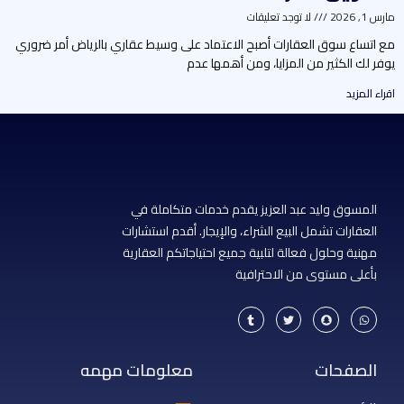
رس 1, 2026
لا توجد تعليقات
ع اتساع سوق العقارات أصبح الاعتماد على وسيط عقاري بالرياض أمر ضروري
وفر لك الكثير من المزايا، ومن أهمها عدم
راء المزيد
المسوق وليد عبد العزيز يقدم خدمات متكاملة في
العقارات تشمل البيع الشراء، والإيجار. أقدم استشارات
مهنية وحلول فعالة لتلبية جميع احتياجاتكم العقارية
بأعلى مستوى من الاحترافية
T
T
S
W
u
w
n
h
m
i
a
a
b
t
p
t
l
t
c
s
r
e
h
a
الصفحات
معلومات مهمه
r
a
p
t
p