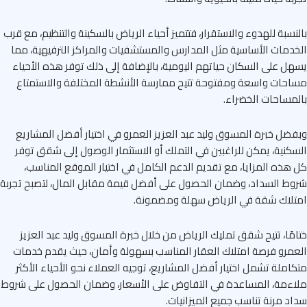
نسبة للهدوء والاستقرار، فتتميز أحياء الرياض بالسكينة والتنظيم، مع قرب
دمات الأساسية مثل المدارس والمستشفيات والمراكز الترفيهية، مما
ل على السكان حياتهم اليومية، بالإضافة إلى ذلك توفر هذه الأحياء
حات واسعة ومفتوحة تتيح ممارسة الأنشطة المختلفة والاستمتاع
مساحات الخضراء.
ضل خبرة المسوق وليد عبد العزيز العمرو في اختيار أفضل المشاريع
كنية، يمكن للراغبين في التملك أو الاستثمار الوصول إلى شقق توفر
هذه المزايا، مع تقديم الدعم الكامل في اختيار الموقع المناسب،
ط السداد، وضمان الحصول على أفضل قيمة مقابل المال، لتصبح تجربة
لاك شقة في الرياض سهلة ومضمونة.
مًا، تتيح شقق تمليك الرياض من خلال خبرة المسوق وليد عبد العزيز
مرو فرصة امتلاك العقار المناسب بسهولة وأمان، حيث يقدم خدمات
املة تشمل اختيار أفضل المشاريع، توجيه العملاء نحو الأحياء الأكثر
ءمة، المساعدة في التفاوض على الأسعار، وضمان الحصول على شروط
د مرنة تناسب جميع الميزانيات.