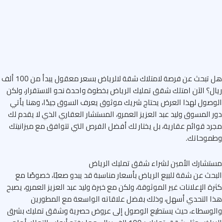
هل تبحث عن فرصة لامتلاك شقة لالرياض بسعر معقول يبدأ من 100 ألف
ل؟ الآن امتلك شقق تمليك الرياض بخطوة واحدة نحو الاستقرار، ولكن
صول لهذا العرض يحتاج شريك موثوق يعرف السوق جيدًا، وهنا يأتي
 المسوق وليد عبد العزيز العمرو، المستشار العقاري الذي لا يقدم لك
د قوائم عقارية، بل يختار لك أفضل الفرص التي تتوافق مع ميزانيتك
موحاتك.
شارك الأمين لشراء شقق تمليك الرياض
حث عن شقة للبيع الرياض بأسعار مناسبة قد يبدو صعبًا، خصوصًا مع
ة الإعلانات غير الموثوقة، ولكن مع خبرة وليد عبد العزيز العمرو، يصبح
 التحدي أسهل، وذلك بفضل علاقاته الواسعة مع المطورين
وسطاء، حيث يستطيع الوصول إلى عروض حصرية وشقق تمليك بشرق