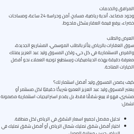
رافق والخدمات
وجود مصاعد، أندية رياضية، مسابح، أمن وحراسة 24 ساعة، ومساحات
اء، يرفع قيمة العقار بشكل ملحوظ.
عرض والطلب
 العقارات بالرياض يتأثر بالطلب الموسمي، المشاريع الجديدة،
فرص الاستثمارية في كل حي، ولكن المسوق وليد عبد العزيز يمتلك
فة دقيقة بهذه الديناميكيات ويستطيع توجيه العملاء نحو أفضل
يارات المتاحة.
 يضمن المسوق وليد أفضل استثمار لك؟
بر المسوق وليد عبد العزيز العمرو شريكًا حقيقيًا لكل مستثمر أو
ري، فهو لا يبيع شققًا فقط، بل يقدم استراتيجيات استثمارية مضمونة
مل:
تحليل مفصل لجميع اسعار الشقق في الرياض لكل منطقة.
اختيار أفضل شقق تمليك شمال الرياض أو أفضل شقق تمليك في
الرياض حسب ميزانية العميل.