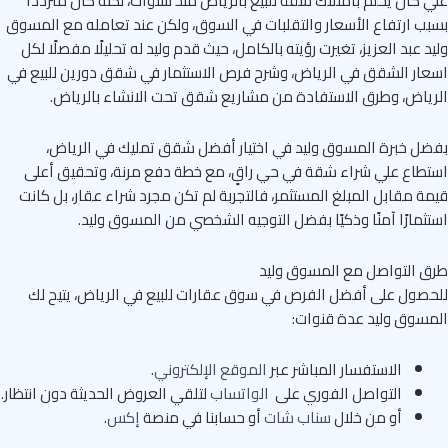
 كان يحلم بامتلاك شقة للبيع بالرياض منذ سنوات، لكنه كان مترددًا
ب ارتفاع الأسعار والتقلبات في السوق، ولكن عند تعامله مع المسوق
د عبد العزيز، تغيرت رؤيته بالكامل، حيث قدم وليد له تحليلًا مفصلًا لكل
ار الشقق في الرياض، وشرح فرص الاستثمار في شقق دورين للبيع في
ياض، وطرق الاستفادة من مشاريع شقق تحت الانشاء بالرياض.
ل خبرة المسوق وليد في اختيار أفضل شقق تمليك في الرياض،
طاع علي شراء شقة في حي راقٍ، مع خطة دفع مرنة، وتحقيق أعلى
ة مقابل المبلغ المستثمر، فالتجربة لم تكن مجرد شراء عقار، بل كانت
ثمارًا آمنًا وذكيًا بفضل التوجيه الشخصي من المسوق وليد.
 التواصل مع المسوق وليد
صول على أفضل الفرص في سوق عقارات للبيع في الرياض، يتيح لك
سوق وليد عدة قنوات:
الاستفسار المباشر عبر
الموقع الإلكتروني
.
التواصل الفوري على
الواتساب
لتلقي العروض الحديثة دون انتظار.
أو من خلال
سناب شات
أو حسابنا في منصة
إكس
.