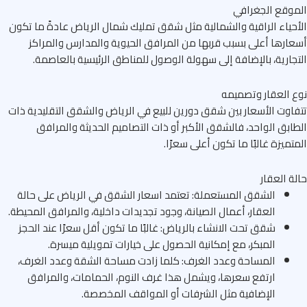
وقع الجغرافي
حياء الراقية والشمالية مثل شقق تمليك شمال الرياض عادةً ما تكون
ارها أعلى بسبب قربها من المرافق الحيوية والمدارس والمراكز
جارية، بالإضافة إلى سهولة الوصول للمناطق الرئيسية بالعاصمة.
 العقار وتصميمه
اوت الأسعار بين شقق دورين للبيع في الرياض والشقق التقليدية ذات
ابق الواحد، فالشقق الأكبر أو ذات التصاميم الحديثة والمرافق
تميزة غالبًا ما تكون أعلى سعرًا.
ة العقار
الشقق المستعملة: تعتمد اسعار الشقق في الرياض على حالة
العقار، أعمال الصيانة، وجود تجديدات داخلية، والمرافق المحيطة.
شقق تحت الانشاء بالرياض: غالبًا ما تكون أقل سعرًا عند الحجز
المبكر، مع إمكانية الحصول على خيارات تمويلية ميسرة.
المساحة وعدد الغرف: كلما زادت مساحة الشقة وعدد الغرف،
ارتفع سعرها، ويشمل هذا غرف النوم، الحمامات، والمرافق
الإضافية مثل الشرفات أو المواقف المخصصة.