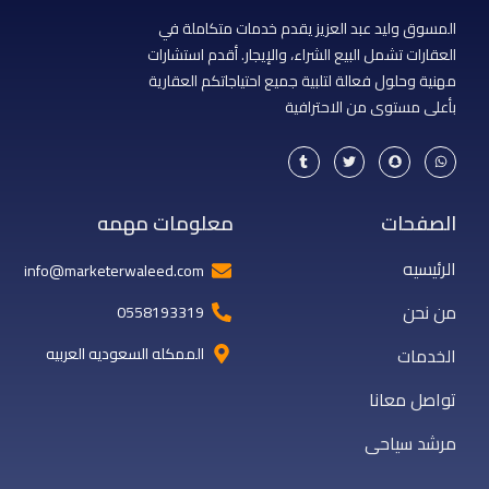
المسوق وليد عبد العزيز يقدم خدمات متكاملة في
العقارات تشمل البيع الشراء، والإيجار. أقدم استشارات
مهنية وحلول فعالة لتلبية جميع احتياجاتكم العقارية
بأعلى مستوى من الاحترافية
T
T
S
W
u
w
n
h
m
i
a
a
b
t
p
t
l
t
c
s
r
e
h
a
الصفحات
معلومات مهمه
r
a
p
t
p
الرئيسيه
info@marketerwaleed.com
من نحن
0558193319
الخدمات
الممكله السعوديه العربيه
تواصل معانا
مرشد سياحى