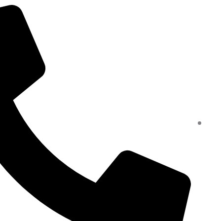
خطي
لى
لمحتوى