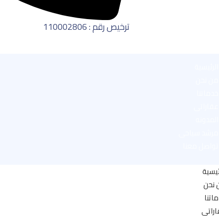
ترخيص رقم : 110002806
الرئيسية
من نحن
خدماتنا
عقاراتى
المدونه
مرشد سياحى
تواصل معنا
ئيسية
 نحن
اتنا
راتى