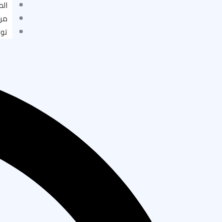
الم
مر
توا