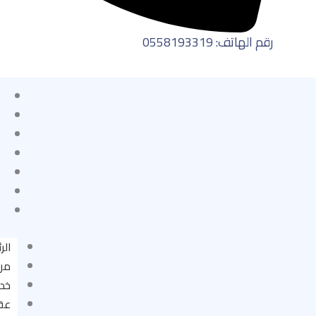
رقم الهاتف: 0558193319
الر
من
خدم
عقا