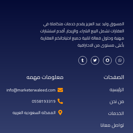
المسوق وليد عبد العزيز يقدم خدمات متكاملة في
العقارات تشمل البيع الشراء، والإيجار. أقدم استشارات
مهنية وحلول فعالة لتلبية جميع احتياجاتكم العقارية
بأعلى مستوى من الاحترافية
T
T
S
W
u
w
n
h
m
i
a
a
b
t
p
t
l
t
c
s
r
e
h
a
الصفحات
معلومات مهمه
r
a
p
t
p
الرئيسيه
info@marketerwaleed.com
من نحن
0558193319
الخدمات
الممكله السعوديه العربيه
تواصل معانا