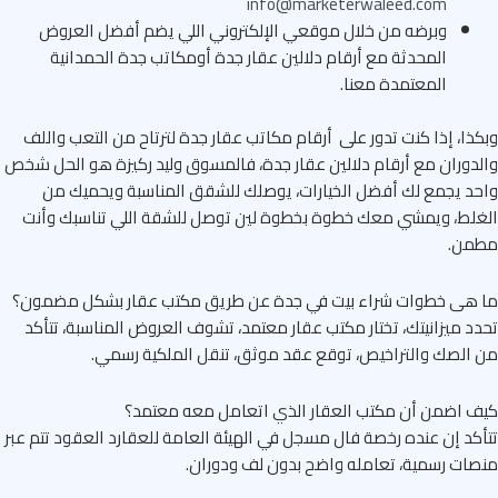
info@marketerwaleed.com
وبرضه من خلال موقعي الإلكتروني اللي يضم أفضل العروض
المحدثة مع أرقام دلالين عقار جدة أومكاتب جدة الحمدانية
المعتمدة معنا.
ذا، إذا كنت تدور على أرقام مكاتب عقار جدة لترتاح من التعب واللف
دوران مع أرقام دلالين عقار جدة، فالمسوق وليد ركيزة هو الحل شخص
د يجمع لك أفضل الخيارات، يوصلك للشقق المناسبة ويحميك من
لط، ويمشي معك خطوة بخطوة لين توصل للشقة اللي تناسبك وأنت
من.
 هى خطوات شراء بيت في جدة عن طريق مكتب عقار بشكل مضمون؟
د ميزانيتك، تختار مكتب عقار معتمد، تشوف العروض المناسبة، تتأكد
الصك والتراخيص، توقع عقد موثق، تنقل الملكية رسمي.
 اضمن أن مكتب العقار الذي اتعامل معه معتمد؟
كد إن عنده رخصة فال مسجل في الهيئة العامة للعقارد العقود تتم عبر
ات رسمية، تعامله واضح بدون لف ودوران.