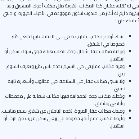
له ثقله، عشان كذا المكاتب القوية مثل مكتب أخوك المسوق وليد
زة دايم له أكثر من مندوب لتكون موجودة في الأحياء الحيوية، واخلني
مك عنها:
عندك أرقام مكاتب عقار جدة في حي الصفا، عليها شغل كثير
خصوصا في الشقق.
وبرضه مكاتب عقار شمال جدة، الطلب هناك قوي سواء سكن أو
استثمار.
وفيه مكاتب عقار في حي النسيم تخدم ناس كثير وتعرف السوق
زين.
ولا تنسى مكاتب عقار حي السلامة، حي مطلوب وأسعاره ثابتة
نسبي.
وكذلك مكاتب جدة الحمدانية فيها مكاتب شغالة على مخططات
وأراضي وشقق.
وعندك مكاتب عقار المروة، تخدم الباحثين عن شقق بسعر مناسب.
وأيضا مكاتب عقار أبحر، خصوصا للي يبغى سكن قريب من البحر أو
استثمار.