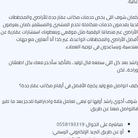
ية.
ان شوف اللى يخص خدمات مكاتب عقار جدة للأراضي والمخططات
نا يقدمون خدمات متكاملة تخدم المشتري والمستثمر، كمان يعرضون
راضي عبر منصاتنا الرقمية مثل موقعي ويعطونك استشارات عقارية عن
ل الأراضي والمخططات الواعدة، غير كذا أنا أتعاون مع جهات
سية، ويساعدون في توجيه العملاء.
د بعد كل اللي سمعه قال لوليد.. بالتأكيد سأحجز معك بكل اطمئنان
حة.. لكن
 اتواصل مع وليد ركيزة الأفضل في أرقام مكاتب عقار جدة؟
 أخوي راشد أولها لو تبغى تعامل بثقة واحترافية للحجز بعد ما تقرر
تواصل معنا عن طريق:
مباشرة على الجوال:
0558193319
أو عن طريق البريد الإلكتروني الرسمي: