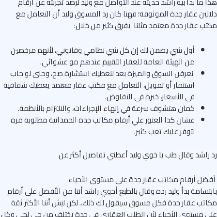
 ما بدأ بيه راشد حديثه عند التواصل مع وليد لرصد تجربته عن أرقام
لين عقار جدة الموثوقة؛ فهنا كان رد المسوق وليد أن التعامل مع
تب
عقار جدة
معتمد مثلنا يفرق كثير من خلال:
أول شي يضمن لك إن كل شي نظامي وقانوني، لأنهم مرخصين
من الهيئة العامة للعقار التقييم عندهم مو عشوائي.
نعرفن السوق والميزة بعد لنعطيك استشارة صح، وحتى لو حاب
استثمار أو تمويل، التعامل مع مكتب عقار معتمد يعطيك شفافية
في الأسعار، خبرة في التفاوض.
كمان هتشوف سرعة في إنهاء الإجراءات، والالتزام بالأنظمة.
عشان كذا العثور علي أرقام مكاتب جدة الحمدانية مطلوبة مرة
لتوفر عليك تعب كثير.
راشد وقال طب يا خوي وليد أعطني تفاصيل أكثر عن
ل أرقام مكاتب عقار جدة على مستوى الأحياء
تسامة بدأ وليد رده وقال بالطبع أخوي راشد أننا من الأفضل على أرقام
تب عقار جدة فكل مسوق سيقول لك ذلك.. لكن ليش أننا الأكثر ثقة
 مستوي الأحياء لأن الطلب العقاري في جدة يختلف من حي لحي وكل