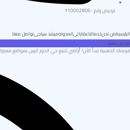
ترخيص رقم : 110002806
الرئيسية
من نحن
خدماتنا
عقاراتى
المدونه
مرشد سياحى
تواصل معنا
تواصل معانا
فرصتك الذهبية تبدأ الآن! أراضي للبيع حي الحزم الرس بمواقع ممي