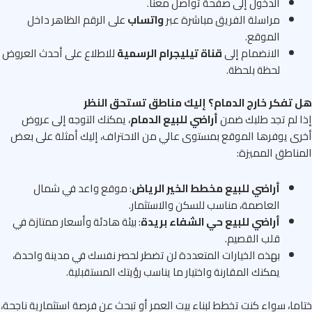
الدخول إلى صفحة تواصل معنا.
مراسلة الفريق مباشرة عبر
واتساب
على الرقم الظاهر داخل
الموقع.
الانضمام إلى
قناة تيليجرام الرسمية
للاطلاع على أحدث العروض
لحظة بلحظة.
تفكر خارج الدمام؟ إليك مناطق تستحق النظر
 لم تجد طلبك ضمن
أراضي للبيع الدمام
، يمكنك التوجه إلى عروض
ى يوفرها الموقع بمستوى عالي من الاحتراف، إليك أمثلة على بعض
ناطق المميزة:
أراضي للبيع مخطط الخير الرياض
: موقع واعد في شمال
العاصمة، مناسب للسكن والاستثمار.
أراضي للبيع حي الشفاء بريدة
: بيئة هادئة وأسعار ممتازة في
قلب القصيم.
بهذه الخيارات المتعددة لن تضطر لحصر نفسك في مدينة واحدة،
يمكنك المقارنة واختيار ما يناسب رؤيتك المستقبلية.
ما، سواء كنت تخطط لبناء بيت العمر أو تبحث عن فرصة استثمارية ناجحة،