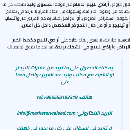
ن عروض
أراضي للبيع الدمام
عبر موقع
المسوق وليد
تمنحك كل ما
اجه من وضوح، احترافية، وسهولة في اتخاذ القرار، لا تتردد في تصفح
وقع، استعراض العروض، أو التواصل مباشرة مع الفريق عبر
واتساب
تيليجرام
أو من خلال
النموذج المخصص داخل كل إعلان
.
سيع خياراتك، لا تنسى إلقاء نظرة على
أراضي للبيع مخطط الخير
ياض
و
أراضي للبيع حي الشفاء بريدة
، قد تجد ما يفوق توقعاتك.
يمكنك الحصول على ما تريد من عقارات للايجار
او الشراء مع مكتب وليد عبد العزيز تواصل معنا
على
هاتف: tel:+966558193319
البريد الالكتروني: info@marketerwaleed.com
لا تتردد في السؤال على كل ما يدور في ذهنك