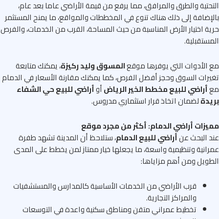
حتية والطرق والمرافق، مما يرفع من قيمة الأراضي عاما بعد عام،
إضافة إلى ذلك هناك تنوع في المخططات والمواقع، ما يمنح المستثمر
ة اختيار الأرض المناسبة من حيث المساحة، القرب من الخدمات، والفرص
ستقبلية.
الأدوات التي يوفرها موقع
المسوق وليد ركيزة
، يمكنك متابعة
رات السوق وحجز أفضل الفرص، كما يمكنك مقارنة الأسعار في الدمام
أراضي للبيع مخطط الخير الرياض
أو
أراضي للبيع حي الشفاء
دة
لضمان اتخاذ قرار استثماري مدروس.
زات أراضي الدمام: أكثر من مجرد موقع
 البحث عن
أراضي للبيع الدمام
، ستلاحظ أن المدينة تشهد طفرة
انية وتنظيمية واسعة، ما يجعلها خيار ممتاز لمن يخطط على المدى
ويل ومن أهم مزاياها:
قرب الأراضي من الخدمات الأساسية كالمدارس والمستشفيات
والمراكز التجارية.
تخطيط عمراني متقن ومناطق سكنية واعدة في التوسعات