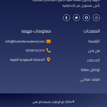
بأعلى مستوى من الاحترافية
T
T
S
W
u
w
n
h
m
i
a
a
b
t
p
t
l
t
c
s
r
e
h
a
الصفحات
معلومات مهمه
r
a
p
t
p
الرئيسيه
info@marketerwaleed.com
من نحن
0558193319
الخدمات
الممكله السعوديه العربيه
تواصل معانا
مرشد سياحى
© 2024 تم الإنشاء باستخدام ناس