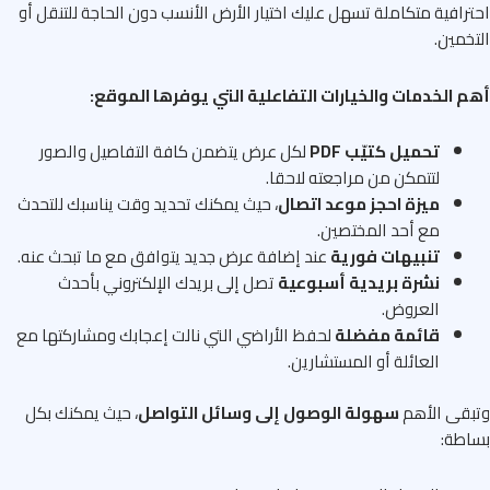
رافية متكاملة تسهل عليك اختيار الأرض الأنسب دون الحاجة للتنقل أو
خمين.
 الخدمات والخيارات التفاعلية التي يوفرها الموقع:
تحميل كتيّب PDF
لكل عرض يتضمن كافة التفاصيل والصور
لتتمكن من مراجعته لاحقا.
ميزة احجز موعد اتصال
، حيث يمكنك تحديد وقت يناسبك للتحدث
مع أحد المختصين.
تنبيهات فورية
عند إضافة عرض جديد يتوافق مع ما تبحث عنه.
نشرة بريدية أسبوعية
تصل إلى بريدك الإلكتروني بأحدث
العروض.
قائمة مفضلة
لحفظ الأراضي التي نالت إعجابك ومشاركتها مع
العائلة أو المستشارين.
قى الأهم
سهولة الوصول إلى وسائل التواصل
، حيث يمكنك بكل
طة: