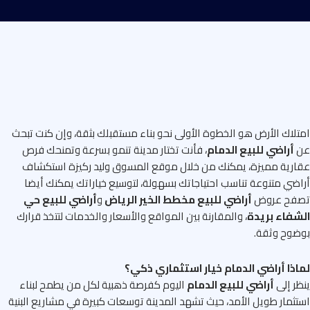
لاك الأرض هو الخطوة الأولى نحو بناء مستقبلك بثقة، وإن كنت تبحث
أراضي للبيع الدمام
، فأنت تختار مدينة تنمو بسرعة وتمنحك فرص
رية مميزة، يمكنك من خلال موقع المسوق وليد ركيزة استكشاف
ضي متنوعة تناسب احتياجاتك بسهولة، لتوسيع خياراتك يمكنك أيضا
فح عروض
أراضي للبيع مخطط الخير الرياض
و
أراضي للبيع حي
فاء بريدة
، والمقارنة بين المواقع والأسعار والخدمات لتتخذ قرارك
وح وثقة.
ذا أراضي الدمام خيار استثماري ذكي؟
ر إلى
أراضي للبيع الدمام
اليوم كفرصة ذهبية لكل من يطمح لبناء
ثمار طويل الأمد، حيث تشهد المدينة توسعات كبيرة في مشاريع البنية